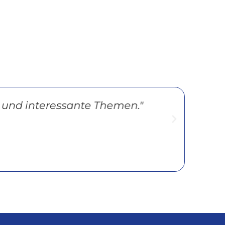
 und interessante Themen."
"Ich k